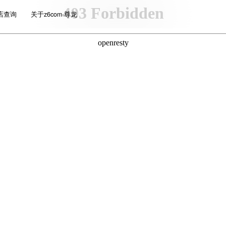
店查询
关于z6com·尊龙