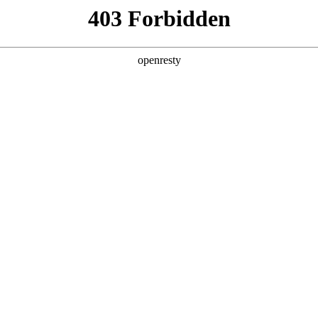
店查询
关于z6com·尊龙